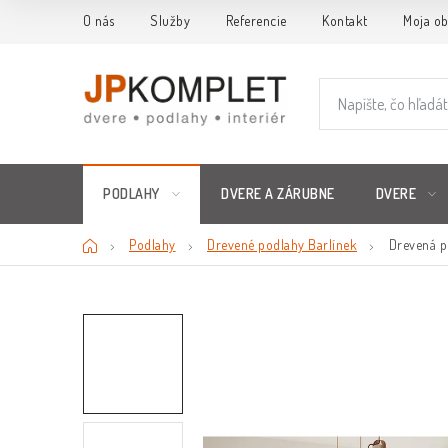
Prejsť
O nás
Služby
Referencie
Kontakt
Moja o
na
obsah
PODLAHY
DVERE A ZÁRUBNE
DVERE
Domov
Podlahy
Drevené podlahy Barlínek
Drevená p