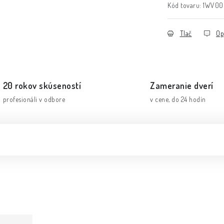
Kód tovaru:
1WV00
Tlač
Op
20 rokov skúseností
Zameranie dverí
profesionáli v odbore
v cene, do 24 hodín