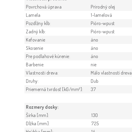
Povrchová úprava
Prírodný olej
Lamela
1-lamelová
Pozdĺžny kĺb:
Pióro-wpust
Zadný kĺb:
Pióro-wpust
Kefovanie
áno
Skosenie
áno
Pre podlahové kúrenie:
áno
Barbenie:
nie
Vlastnosti dreva:
Málo vlastností dreva
Druhy:
Dub
Priemerná tvrdosť [kG/mm²]:
37
Rozmery dosky:
Šírka [mm]:
130
Dĺžka [mm]:
725
Hrúbka [mm]:
14