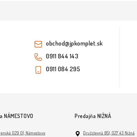
obchod
@
jpkomplet.sk
0911 844 143
0911 084 295
ňa NÁMESTOVO
Predajňa NIŽNÁ
enská 029 01, Námestovo
Družstevná 851, 027 43 Nižná