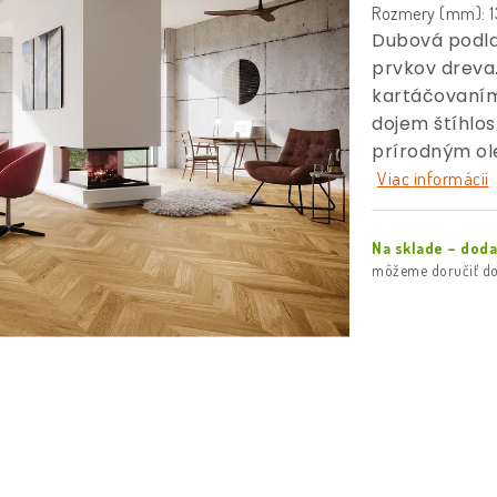
Rozmery (mm): 13
Dubová podl
prvkov dreva
kartáčovaním
dojem štíhlos
prírodným ol
Viac informácií
Na sklade – dod