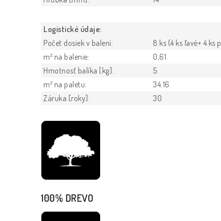
Logistické údaje:
Počet dosiek v balení:
8 ks (4 ks ľavé+ 4 ks 
m² na balenie:
0,61
Hmotnosť balíka [kg]:
5
m² na paletu:
34.16
Záruka [roky]:
30
100% DREVO