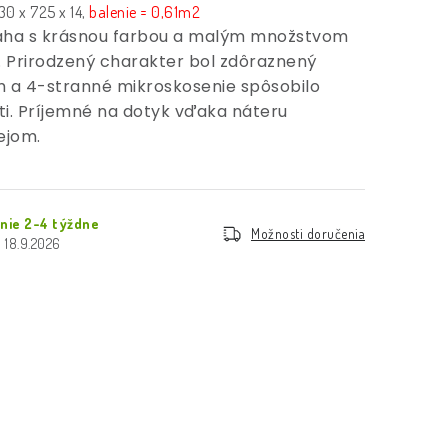
0 x 725 x 14,
balenie = 0,61m2
aha s krásnou farbou a malým množstvom
. Prirodzený charakter bol zdôraznený
 a 4-stranné mikroskosenie spôsobilo
ti. Príjemné na dotyk vďaka náteru
ejom.
anie 2-4 týždne
Možnosti doručenia
18.9.2026