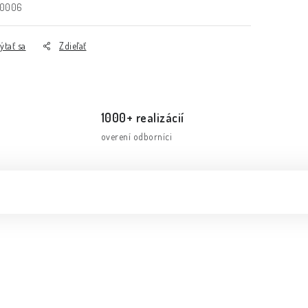
0006
ýtať sa
Zdieľať
1000+ realizácií
overení odborníci