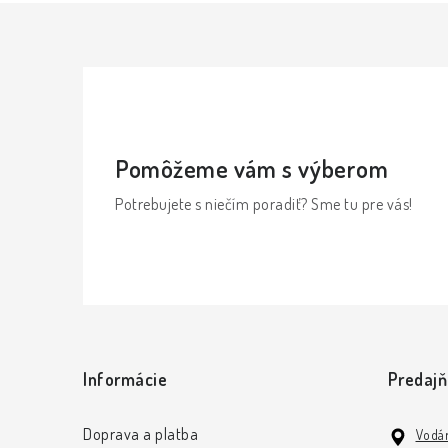
Pomôžeme vám s výberom
Potrebujete s niečím poradiť? Sme tu pre vás!
Z
á
Informácie
Predaj
p
ä
Doprava a platba
Vodár