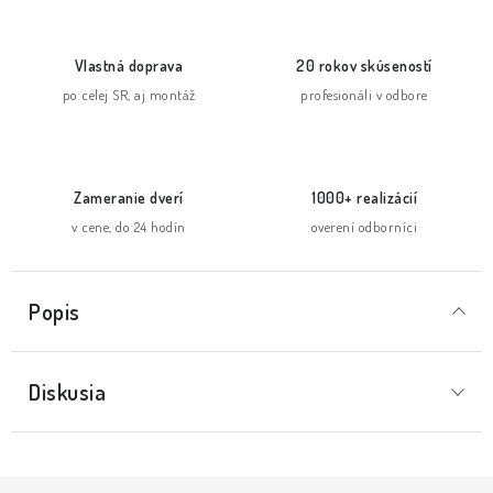
Vlastná doprava
20 rokov skúseností
po celej SR, aj montáž
profesionáli v odbore
Zameranie dverí
1000+ realizácií
v cene, do 24 hodín
overení odborníci
Popis
Diskusia