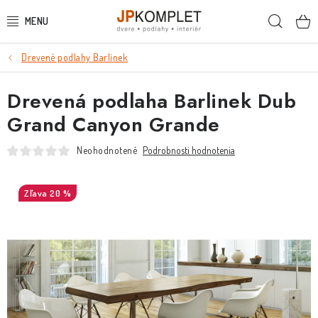
Prejsť
Hľada
na
obsah
Drevené podlahy Barlínek
PODLAHY
Drevená podlaha Barlinek Dub
DVERE A ZÁRUBNE
Grand Canyon Grande
DVERE
Neohodnotené
Podrobnosti hodnotenia
ZÁRUBNE
20 %
POSUVNÉ SYSTÉMY
KĽUČKY A ZÁMKY
OBKLADY A DLAŽBY