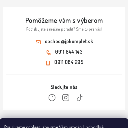
Pomôžeme vám s výberom
Potrebujete s niečím poradiť? Sme tu pre vás!
obchod
@
jpkomplet.sk
0911 844 143
0911 084 295
Z
á
Informácie
Používame cookies, aby sme Vám umožnili pohodlné