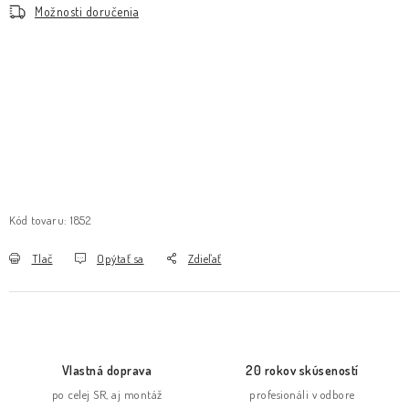
Možnosti doručenia
Kód tovaru:
1852
Tlač
Opýtať sa
Zdieľať
Vlastná doprava
20 rokov skúseností
po celej SR, aj montáž
profesionáli v odbore