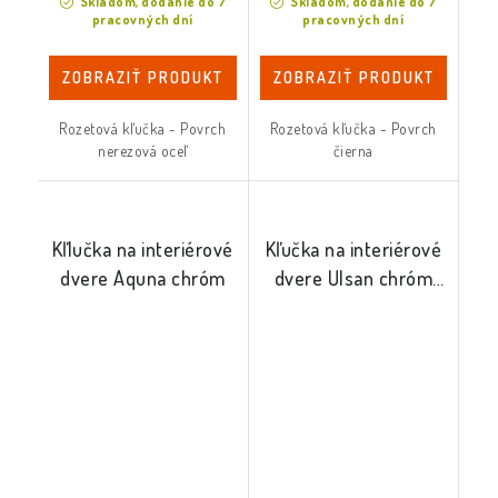
Skladom, dodanie do 7
Skladom, dodanie do 7
pracovných dní
pracovných dní
ZOBRAZIŤ PRODUKT
ZOBRAZIŤ PRODUKT
Rozetová kľučka - Povrch
Rozetová kľučka - Povrch
nerezová oceľ
čierna
Kľlučka na interiérové
Kľučka na interiérové
dvere Aquna chróm
dvere Ulsan chróm
mat