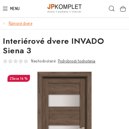
Prejsť
Hľada
na
obsah
Rámové dvere
PODLAHY
Interiérové dvere INVADO
DVERE A ZÁRUBNE
Siena 3
DVERE
Neohodnotené
Podrobnosti hodnotenia
ZÁRUBNE
14 %
POSUVNÉ SYSTÉMY
KĽUČKY A ZÁMKY
OBKLADY A DLAŽBY