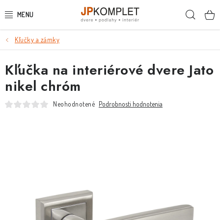
Prejsť
Hľada
na
obsah
Kľučky a zámky
PODLAHY
Kľučka na interiérové dvere Jato
DVERE A ZÁRUBNE
nikel chróm
DVERE
Neohodnotené
Podrobnosti hodnotenia
ZÁRUBNE
POSUVNÉ SYSTÉMY
KĽUČKY A ZÁMKY
OBKLADY A DLAŽBY