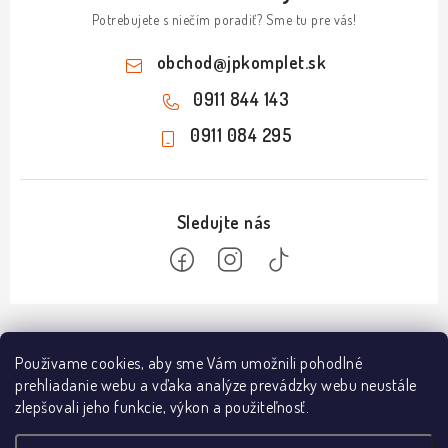
Potrebujete s niečím poradiť? Sme tu pre vás!
obchod
@
jpkomplet.sk
0911 844 143
0911 084 295
Z
á
Informácie
Používame cookies, aby sme Vám umožnili pohodlné
p
prehliadanie webu a vďaka analýze prevádzky webu neustále
ä
Doprava a platba
zlepšovali jeho funkcie, výkon a použiteľnosť.
Predajňa NÁMESTOVO
t
Obchodné podmienky