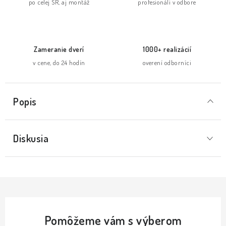
po celej SR, aj montáž
profesionáli v odbore
Zameranie dverí
1000+ realizácií
v cene, do 24 hodín
overení odborníci
Popis
Diskusia
Pomôžeme vám s výberom