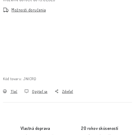
Možnosti doručenia
Kód tovaru:
JNICRQ
Tlač
Opýtať sa
Zdieľať
Vlastná doprava
20 rokov skúseností