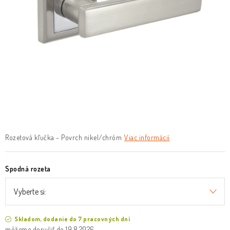
O nás
Služby
Referencie
Kontakt
Moja objednávka
Rozetová kľučka - Povrch nikel/chróm
Viac informácií
Spodná rozeta
Skladom, dodanie do 7 pracovných dní
19.8.2026