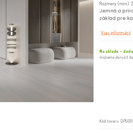
Rozmery (mm): 2
Jemná a prir
základ pre ka
Viac informácií
Na sklade – dod
Kód tovaru:
DP500