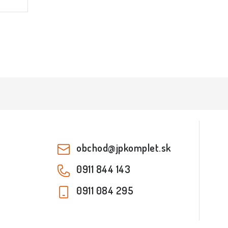
obchod
@
jpkomplet.sk
0911 844 143
0911 084 295