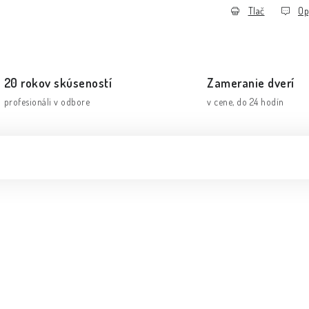
Tlač
Op
20 rokov skúseností
Zameranie dverí
profesionáli v odbore
v cene, do 24 hodín