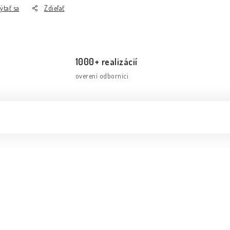
ýtať sa
Zdieľať
1000+ realizácií
overení odborníci