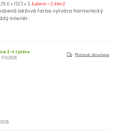
28.6 x 1523 x 5,
balenie = 2,44m2
odzená béžová farba vytvára harmonický
ždý interiér.
anie 2-4 týždne
Možnosti doručenia
17.9.2026
0005