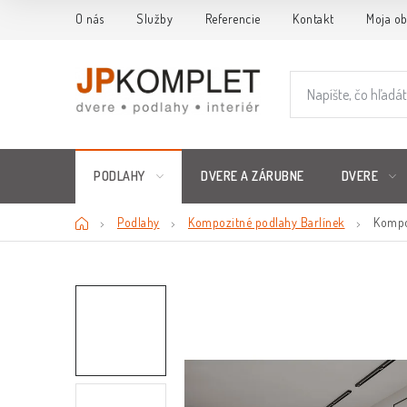
Prejsť
O nás
Služby
Referencie
Kontakt
Moja o
na
obsah
PODLAHY
DVERE A ZÁRUBNE
DVERE
Domov
Podlahy
Kompozitné podlahy Barlínek
Kompo