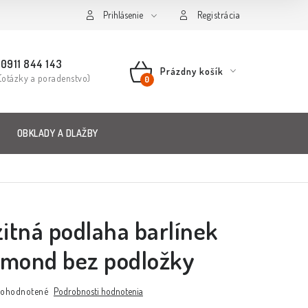
Prihlásenie
Registrácia
0911 844 143
Prázdny košík
(otázky a poradenstvo)
NÁKUPNÝ
KOŠÍK
OBKLADY A DLAŽBY
tná podlaha barlínek
amond bez podložky
ohodnotené
Podrobnosti hodnotenia