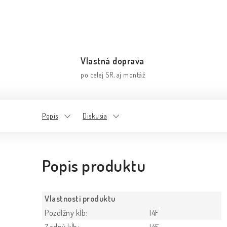
Vlastná doprava
po celej SR, aj montáž
Popis
Diskusia
Popis produktu
Vlastnosti produktu
Pozdĺžny kĺb:
I4F
Zadný kĺb:
I4F