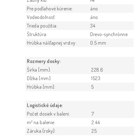
Pre podlahové kúrenie:
áno
Vodeodolnosť:
áno
Trieda použitia:
34
Štruktúra:
Drevo-synchrónne
Hrúbka nášľapnej vrstvy:
0.5 mm
Rozmery dosky:
Šírka [mm]:
228.6
Dĺžka [mm]:
1523
Hrúbka [mm]:
5
Logistické údaje:
Počet dosiek v balení:
7
m² na balenie:
2.44
Záruka [roky]:
25