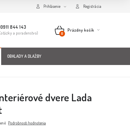
Prihlásenie
Registrácia
0911 844 143
Prázdny košík
(otázky a poradenstvo)
NÁKUPNÝ
KOŠÍK
OBKLADY A DLAŽBY
interiérové dvere Lada
t
ené
Podrobnosti hodnotenia