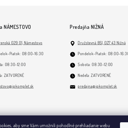
ňa NÁMESTOVO
Predajňa NIŽNÁ
enská 029 01, Námestovo
Družstevná 851, 027 43 Nižná
elok-Piatok: 08:00-16:30
Pondelok-Piatok: 08:00-16:3
a: 08:30-12:00
Sobota: 08:30-12:00
ľa: ZATVORENÉ
Nedeľa: ZATVORENÉ
stovo@jpkomplet.sk
predajna@jpkomplet.sk
okies, aby sme Vám umožnili pohodlné prehliadanie webu