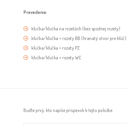
Prevedenie:
kľučka/kľučka na rozetách (bez spodnej rozety)
kľučka/kľučka + rozety BB (hranatý otvor pre kľúč)
kľučka/kľučka + rozety PZ
kľučka/kľučka + rozety WC
Buďte prvý, kto napíše príspevok k tejto položke.