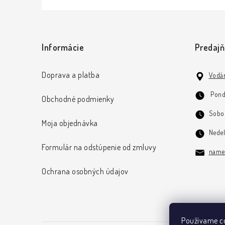
Z
á
Informácie
Predaj
p
ä
Doprava a platba
Vodár
t
Pond
Obchodné podmienky
i
Sobot
Moja objednávka
e
Nede
Formulár na odstúpenie od zmluvy
name
Ochrana osobných údajov
Používame co