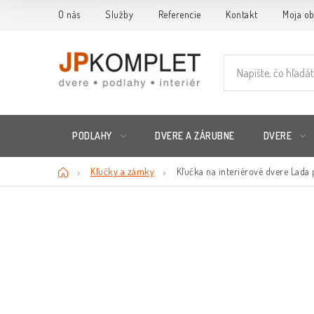
Prejsť
O nás
Služby
Referencie
Kontakt
Moja o
na
obsah
PODLAHY
DVERE A ZÁRUBNE
DVERE
Domov
Kľučky a zámky
Kľučka na interiérové dvere Lada