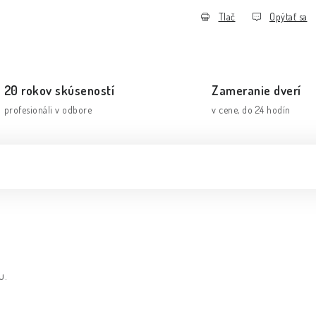
Tlač
Opýtať sa
20 rokov skúseností
Zameranie dverí
profesionáli v odbore
v cene, do 24 hodín
u.