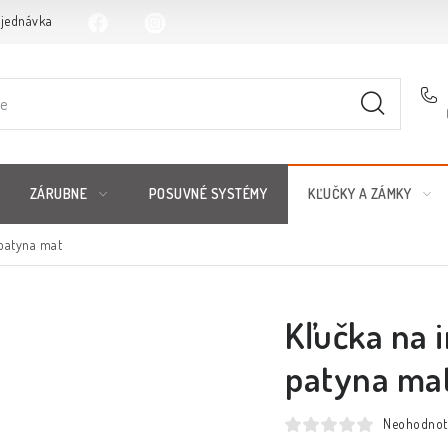
bjednávka
ZÁRUBNE
POSUVNÉ SYSTÉMY
KĽUČKY A ZÁMKY
 patyna mat
Kľučka na 
patyna ma
Neohodnot