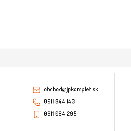
obchod
@
jpkomplet.sk
0911 844 143
0911 084 295