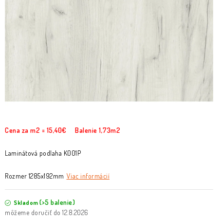
O nás
Služby
Referencie
Kontakt
Moja objednávka
Cena za m2 = 15,40€ Balenie 1,73m2
Laminátová podlaha K001P
Rozmer 1285x192mm
Viac informácií
(>5 balenie)
Skladom
12.8.2026