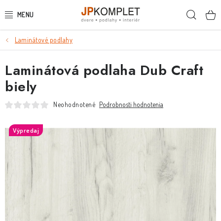
Prejsť
Hľada
na
obsah
Laminátové podlahy
PODLAHY
Laminátová podlaha Dub Craft
DVERE A ZÁRUBNE
biely
DVERE
Neohodnotené
Podrobnosti hodnotenia
ZÁRUBNE
Výpredaj
POSUVNÉ SYSTÉMY
KĽUČKY A ZÁMKY
OBKLADY A DLAŽBY