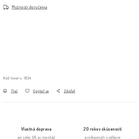
Možnosti doručenia
Kód tovaru:
1834
Tlač
Opýtať sa
Zdieľať
Vlastná doprava
20 rokov skúseností
po celej SR, aj montáž
profesionáli v odbore