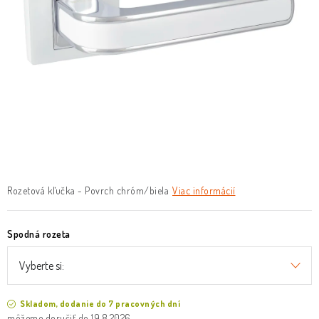
O nás
Služby
Referencie
Kontakt
Moja objednávka
Rozetová kľučka - Povrch chróm/biela
Viac informácií
Spodná rozeta
Skladom, dodanie do 7 pracovných dní
19.8.2026