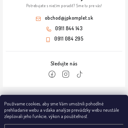
Potrebujete s niečím poradiť? Sme tu pre vás!
obchod
@
jpkomplet.sk
0911 844 143
0911 084 295
Z
á
Informácie
Používame cookies, aby sme Vám umožnili pohodlné
p
prehliadanie webu a vďaka analýze prevádzky webu neustále
ä
Doprava a platba
zlepšovali jeho funkcie, výkon a použiteľnosť.
Predajňa NÁMESTOVO
t
Obchodné podmienky