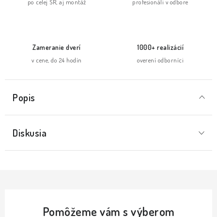
po celej SR, aj montáž
profesionáli v odbore
Zameranie dverí
1000+ realizácií
v cene, do 24 hodín
overení odborníci
Popis
Diskusia
Pomôžeme vám s výberom