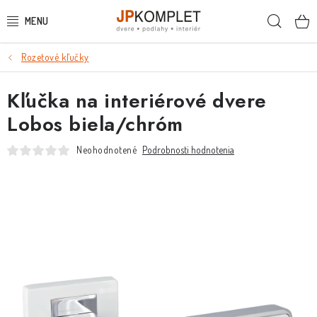
Prejsť
Hľada
na
obsah
Rozetové kľučky
PODLAHY
Kľučka na interiérové dvere
DVERE A ZÁRUBNE
Lobos biela/chróm
DVERE
Neohodnotené
Podrobnosti hodnotenia
ZÁRUBNE
POSUVNÉ SYSTÉMY
KĽUČKY A ZÁMKY
OBKLADY A DLAŽBY