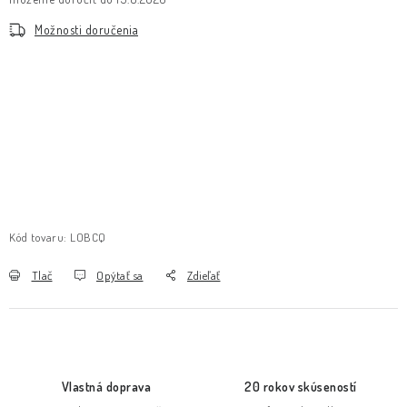
Možnosti doručenia
Kód tovaru:
LOBCQ
Tlač
Opýtať sa
Zdieľať
Vlastná doprava
20 rokov skúseností