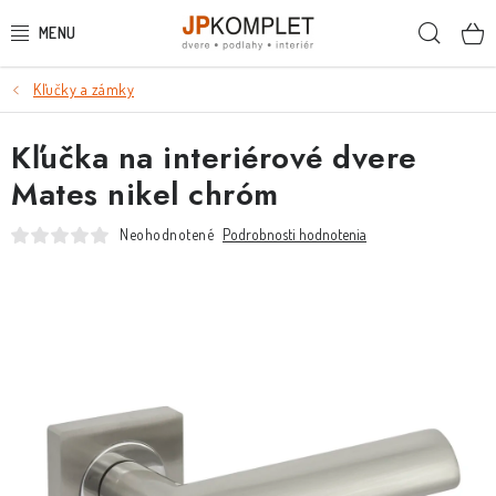
Prejsť
Hľada
na
obsah
Kľučky a zámky
PODLAHY
Kľučka na interiérové dvere
DVERE A ZÁRUBNE
Mates nikel chróm
DVERE
Neohodnotené
Podrobnosti hodnotenia
ZÁRUBNE
POSUVNÉ SYSTÉMY
KĽUČKY A ZÁMKY
OBKLADY A DLAŽBY