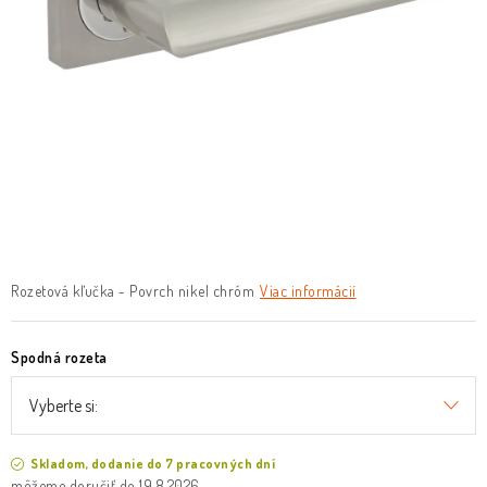
O nás
Služby
Referencie
Kontakt
Moja objednávka
Rozetová kľučka - Povrch nikel chróm
Viac informácií
Spodná rozeta
Skladom, dodanie do 7 pracovných dní
19.8.2026