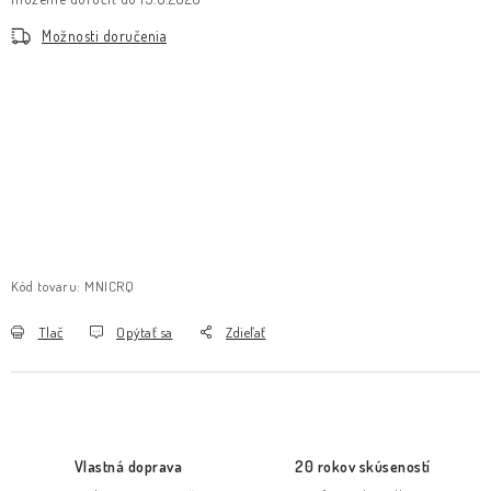
Možnosti doručenia
Kód tovaru:
MNICRQ
Tlač
Opýtať sa
Zdieľať
Vlastná doprava
20 rokov skúseností