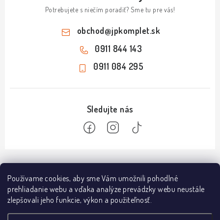
Potrebujete s niečím poradiť? Sme tu pre vás!
obchod
@
jpkomplet.sk
0911 844 143
0911 084 295
Z
á
Informácie
Používame cookies, aby sme Vám umožnili pohodlné
p
prehliadanie webu a vďaka analýze prevádzky webu neustále
ä
Doprava a platba
zlepšovali jeho funkcie, výkon a použiteľnosť.
Predajňa NÁMESTOVO
t
Obchodné podmienky