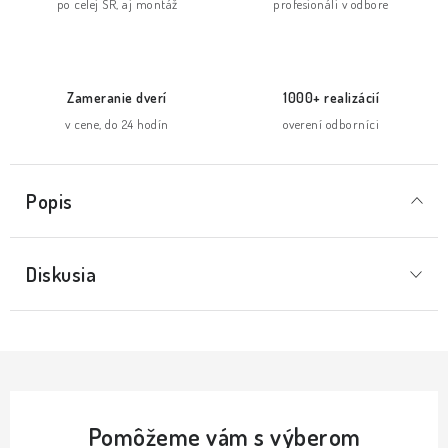
po celej SR, aj montáž
profesionáli v odbore
Zameranie dverí
1000+ realizácií
v cene, do 24 hodín
overení odborníci
Popis
Diskusia
Pomôžeme vám s výberom