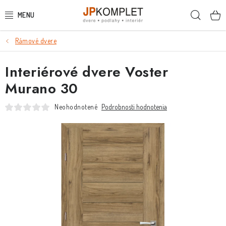
Prejsť
Hľada
na
obsah
Rámové dvere
PODLAHY
Interiérové dvere Voster
DVERE A ZÁRUBNE
Murano 30
DVERE
Neohodnotené
Podrobnosti hodnotenia
ZÁRUBNE
POSUVNÉ SYSTÉMY
KĽUČKY A ZÁMKY
OBKLADY A DLAŽBY