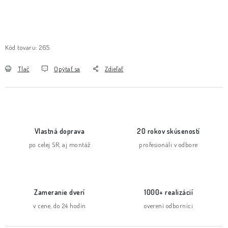
Kód tovaru:
265
Tlač
Opýtať sa
Zdieľať
Vlastná doprava
20 rokov skúseností
po celej SR, aj montáž
profesionáli v odbore
Zameranie dverí
1000+ realizácií
v cene, do 24 hodín
overení odborníci