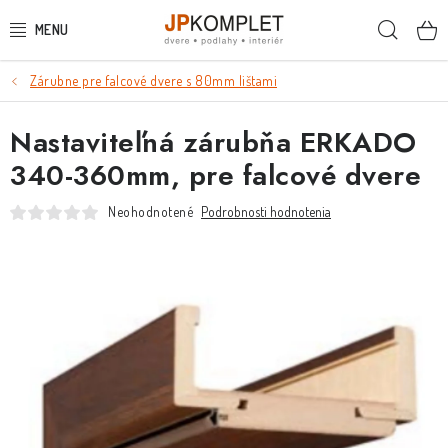
Prejsť
Hľada
na
obsah
Zárubne pre falcové dvere s 80mm lištami
PODLAHY
Nastaviteľná zárubňa ERKADO
DVERE A ZÁRUBNE
340-360mm, pre falcové dvere
DVERE
Neohodnotené
Podrobnosti hodnotenia
ZÁRUBNE
POSUVNÉ SYSTÉMY
KĽUČKY A ZÁMKY
OBKLADY A DLAŽBY