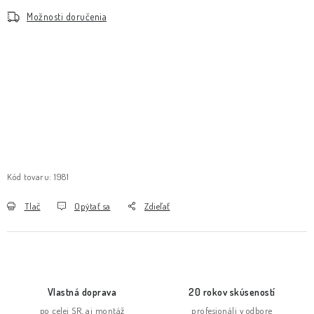
Možnosti doručenia
Kód tovaru:
1981
Tlač
Opýtať sa
Zdieľať
Vlastná doprava
20 rokov skúseností
po celej SR, aj montáž
profesionáli v odbore