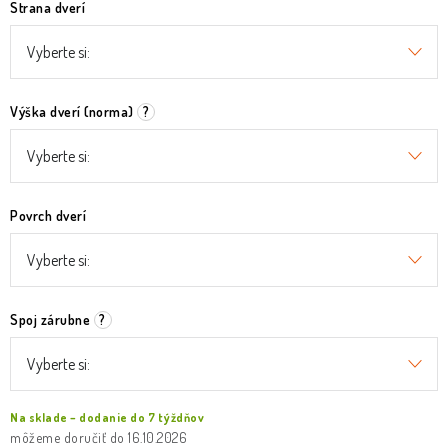
Strana dverí
Výška dverí (norma)
?
Povrch dverí
Spoj zárubne
?
Na sklade – dodanie do 7 týždňov
16.10.2026