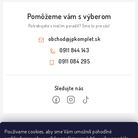
Pomôžeme vám s výberom
Potrebujete s niečím poradiť? Sme tu pre vás!
obchod
@
jpkomplet.sk
0911 844 143
0911 084 295
Z
á
Informácie
Používame cookies, aby sme Vám umožnili pohodlné
p