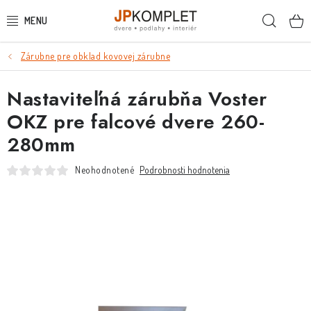
Prejsť
Hľada
na
obsah
Zárubne pre obklad kovovej zárubne
PODLAHY
Nastaviteľná zárubňa Voster
DVERE A ZÁRUBNE
OKZ pre falcové dvere 260-
DVERE
280mm
ZÁRUBNE
Neohodnotené
Podrobnosti hodnotenia
POSUVNÉ SYSTÉMY
KĽUČKY A ZÁMKY
OBKLADY A DLAŽBY