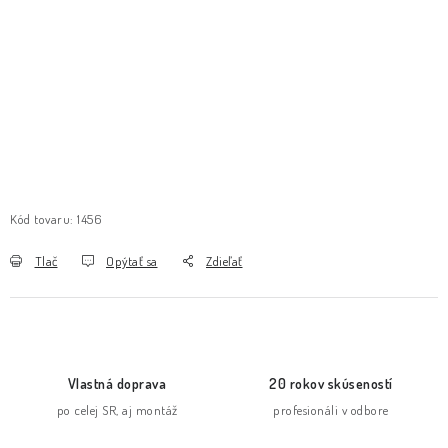
Kód tovaru:
1456
Tlač
Opýtať sa
Zdieľať
Vlastná doprava
20 rokov skúseností
po celej SR, aj montáž
profesionáli v odbore