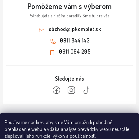
Pomôžeme vám s výberom
Potrebujete s niečím poradiť? Sme tu pre vás!
obchod
@
jpkomplet.sk
0911 844 143
0911 084 295
Z
á
Informácie
Používame cookies, aby sme Vám umožnili pohodlné
p
prehliadanie webu a vďaka analýze prevádzky webu neustále
ä
Doprava a platba
zlepšovali jeho funkcie, výkon a použiteľnosť.
Predajňa NÁMESTOVO