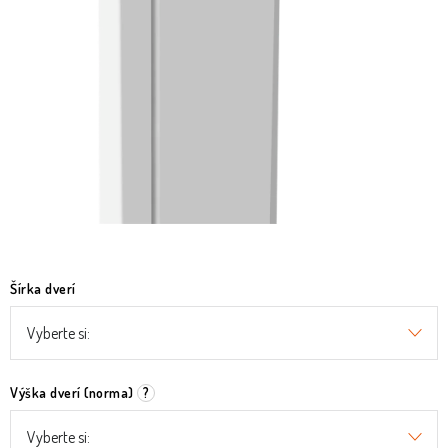
O nás
Služby
Referencie
Kontakt
Moja objednávka
Šírka dverí
Výška dverí (norma)
?