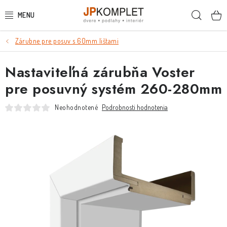
Prejsť
Hľada
na
obsah
Zárubne pre posuv s 60mm lištami
PODLAHY
Nastaviteľná zárubňa Voster
DVERE A ZÁRUBNE
pre posuvný systém 260-280mm
DVERE
Neohodnotené
Podrobnosti hodnotenia
ZÁRUBNE
POSUVNÉ SYSTÉMY
KĽUČKY A ZÁMKY
OBKLADY A DLAŽBY