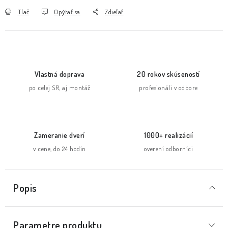
Tlač
Opýtať sa
Zdieľať
Vlastná doprava
20 rokov skúseností
po celej SR, aj montáž
profesionáli v odbore
Zameranie dverí
1000+ realizácií
v cene, do 24 hodín
overení odborníci
Popis
Parametre produktu