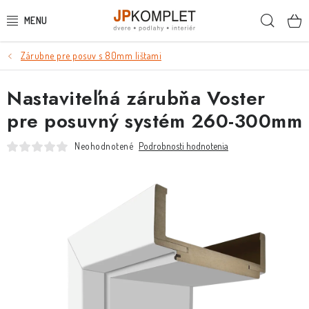
Prejsť
Hľada
na
obsah
Zárubne pre posuv s 80mm lištami
PODLAHY
Nastaviteľná zárubňa Voster
DVERE A ZÁRUBNE
pre posuvný systém 260-300mm
DVERE
Neohodnotené
Podrobnosti hodnotenia
ZÁRUBNE
POSUVNÉ SYSTÉMY
KĽUČKY A ZÁMKY
OBKLADY A DLAŽBY