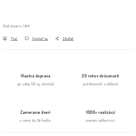
Kód tovaru:
1414
Tlač
Opýtať sa
Zdieľať
Vlastná doprava
20 rokov skúseností
po celej SR, aj montáž
profesionáli v odbore
Zameranie dverí
1000+ realizácií
v cene, do 24 hodín
overení odborníci