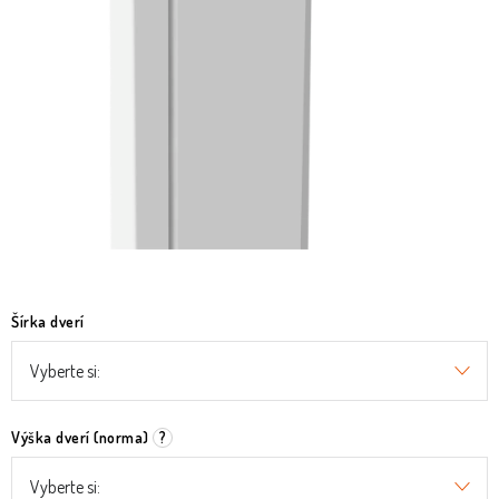
O nás
Služby
Referencie
Kontakt
Moja objednávka
Šírka dverí
Výška dverí (norma)
?