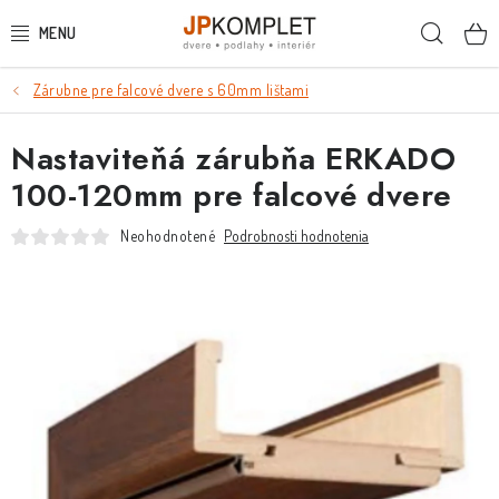
Prejsť
Hľada
na
obsah
Zárubne pre falcové dvere s 60mm lištami
PODLAHY
Nastaviteňá zárubňa ERKADO
DVERE A ZÁRUBNE
100-120mm pre falcové dvere
DVERE
Neohodnotené
Podrobnosti hodnotenia
ZÁRUBNE
POSUVNÉ SYSTÉMY
KĽUČKY A ZÁMKY
OBKLADY A DLAŽBY