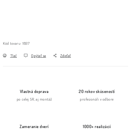
Kód tovaru:
1897
Tlač
Opýtať sa
Zdieľať
Vlastná doprava
20 rokov skúseností
po celej SR, aj montáž
profesionáli v odbore
Zameranie dverí
1000+ realizácií