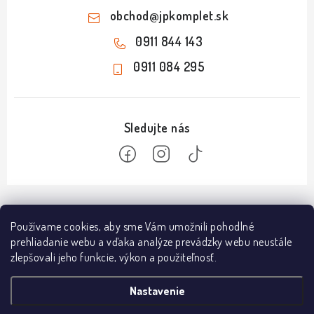
obchod
@
jpkomplet.sk
0911 844 143
0911 084 295
Z
á
Informácie
Používame cookies, aby sme Vám umožnili pohodlné
p
prehliadanie webu a vďaka analýze prevádzky webu neustále
ä
Doprava a platba
zlepšovali jeho funkcie, výkon a použiteľnosť.
Predajňa NÁMESTOVO
t
Obchodné podmienky
i
Vodárenská 029 01, Námestovo
Nastavenie
Predajňa NIŽNÁ
e