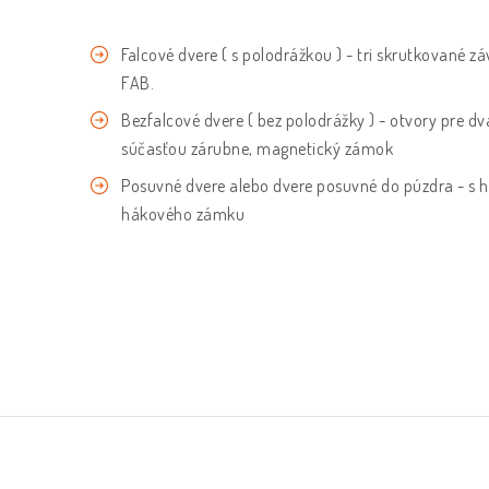
Falcové dvere ( s polodrážkou ) -
tri skrutkované zá
FAB.
Bezfalcové dvere ( bez polodrážky ) - otvory pre dv
súčasťou zárubne, magnetický zámok
Posuvné dvere alebo dvere posuvné do púzdra - 
hákového zámku