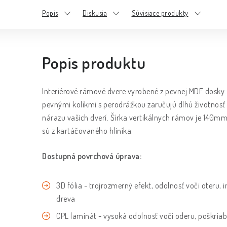
Popis
Diskusia
Súvisiace produkty
Popis produktu
Interiérové rámové dvere vyrobené z pevnej MDF dosky. 
pevnými kolíkmi s perodrážkou zaručujú dlhú životnos
nárazu vašich dverí. Šírka vertikálnych rámov je 140mm
sú z kartáčovaného hliníka.
Dostupná povrchová úprava:
3D fólia - trojrozmerný efekt, odolnosť voči oteru, 
dreva
CPL laminát - vysoká odolnosť voči oderu, poškriab