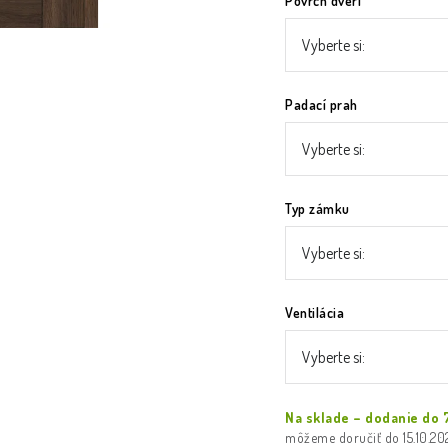
Povrch dverí
Padací prah
Typ zámku
Ventilácia
Na sklade – dodanie do 
15.10.2