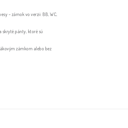
vesy – zámok vo verzii: BB, WC,
a skryté pánty, ktoré sú
s hákovým zámkom alebo bez