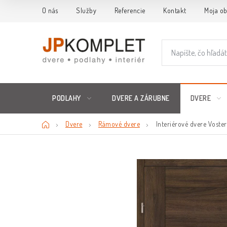
Prejsť
O nás
Služby
Referencie
Kontakt
Moja o
na
obsah
PODLAHY
DVERE A ZÁRUBNE
DVERE
Domov
Dvere
Rámové dvere
Interiérové dvere Voste