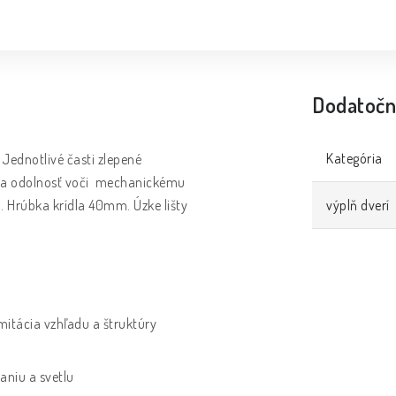
Dodatočn
Kategória
Jednotlivé časti zlepené
ť a odolnosť voči mechanickému
. Hrúbka krídla 40mm. Úzke lišty
výplň dverí
imitácia vzhľadu a štruktúry
aniu a svetlu