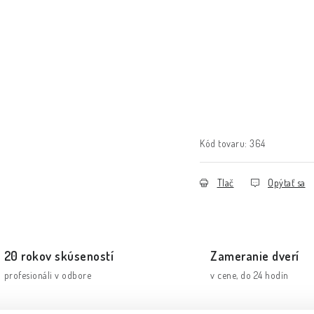
Kód tovaru:
364
Tlač
Opýtať sa
20 rokov skúseností
Zameranie dverí
profesionáli v odbore
v cene, do 24 hodín