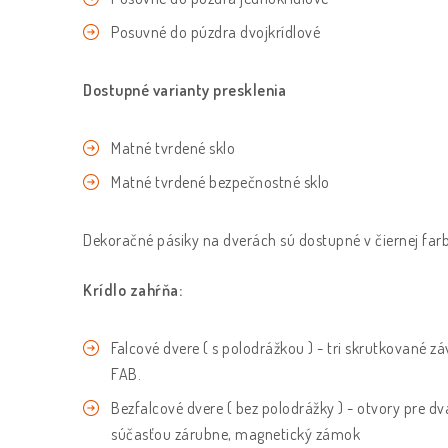
Posuvné do púzdra dvojkrídlové
Dostupné varianty presklenia
Matné tvrdené sklo
Matné tvrdené bezpečnostné sklo
Dekoračné pásiky na dverách sú dostupné v čiernej farbe
Krídlo zahŕňa:
Falcové dvere ( s polodrážkou ) -
tri skrutkované zá
FAB.
Bezfalcové dvere ( bez polodrážky ) - otvory pre dv
súčasťou zárubne, magnetický zámok