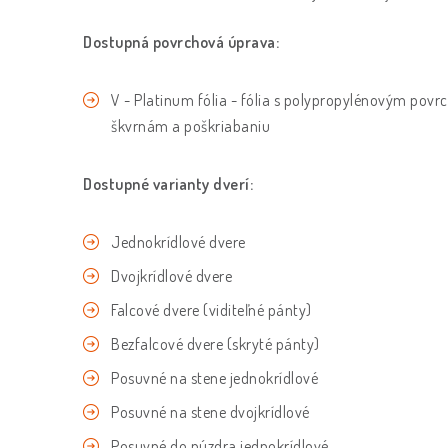
Dostupná povrchová úprava:
V - Platinum fólia - fólia s polypropylénovým povr
škvrnám a poškriabaniu
Dostupné varianty dverí:
Jednokrídlové dvere
Dvojkrídlové dvere
Falcové dvere (viditeľné pánty)
Bezfalcové dvere (skryté pánty)
Posuvné na stene jednokrídlové
Posuvné na stene dvojkrídlové
Posuvné do púzdra jednokrídlové