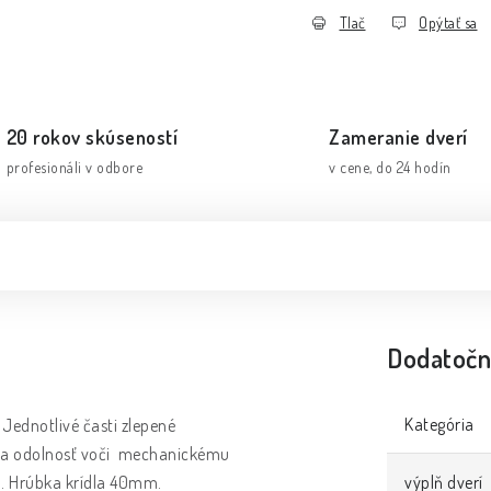
Tlač
Opýtať sa
20 rokov skúseností
Zameranie dverí
profesionáli v odbore
v cene, do 24 hodín
Dodatočn
Kategória
Jednotlivé časti zlepené
ť a odolnosť voči mechanickému
m. Hrúbka krídla 40mm.
výplň dverí