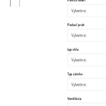
Povrch dverí
Padací prah
typ skla
Typ zámku
Ventilácia