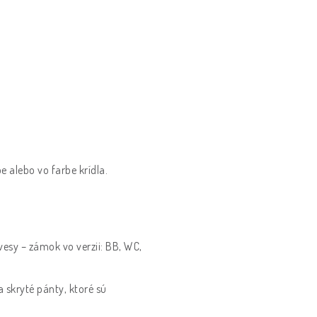
 alebo vo farbe krídla.
vesy – zámok vo verzii: BB, WC,
a skryté pánty, ktoré sú