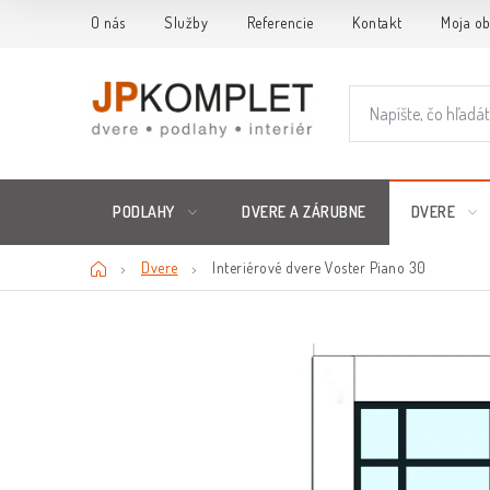
Prejsť
O nás
Služby
Referencie
Kontakt
Moja o
na
obsah
PODLAHY
DVERE A ZÁRUBNE
DVERE
Domov
Dvere
Interiérové dvere Voster Piano 30