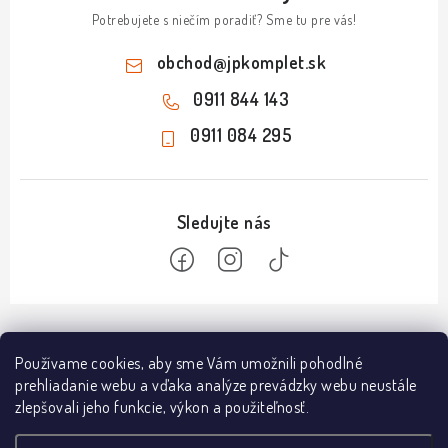
Potrebujete s niečím poradiť? Sme tu pre vás!
obchod
@
jpkomplet.sk
0911 844 143
0911 084 295
Z
á
Informácie
Používame cookies, aby sme Vám umožnili pohodlné
p
prehliadanie webu a vďaka analýze prevádzky webu neustále
ä
Doprava a platba
zlepšovali jeho funkcie, výkon a použiteľnosť.
Predajňa NÁMESTOVO
t
Obchodné podmienky