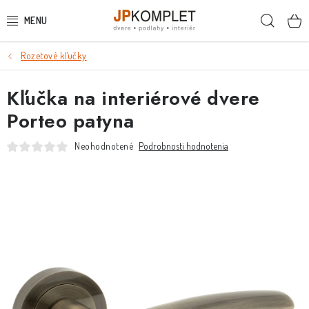
Prejsť
Hľada
na
obsah
Rozetové kľučky
PODLAHY
Kľučka na interiérové dvere
DVERE A ZÁRUBNE
Porteo patyna
DVERE
Neohodnotené
Podrobnosti hodnotenia
ZÁRUBNE
POSUVNÉ SYSTÉMY
KĽUČKY A ZÁMKY
OBKLADY A DLAŽBY