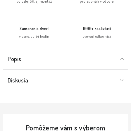
po celej SR, aj montáž
profesionáli v odbore
Zameranie dverí
1000+ realizácií
v cene, do 24 hodín
overení odborníci
Popis
Diskusia
Pomôžeme vám s výberom