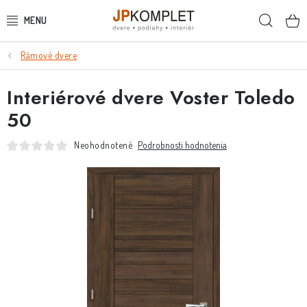
Prejsť
Hľada
na
obsah
Rámové dvere
PODLAHY
Interiérové dvere Voster Toledo
DVERE A ZÁRUBNE
50
DVERE
Neohodnotené
Podrobnosti hodnotenia
ZÁRUBNE
POSUVNÉ SYSTÉMY
KĽUČKY A ZÁMKY
OBKLADY A DLAŽBY