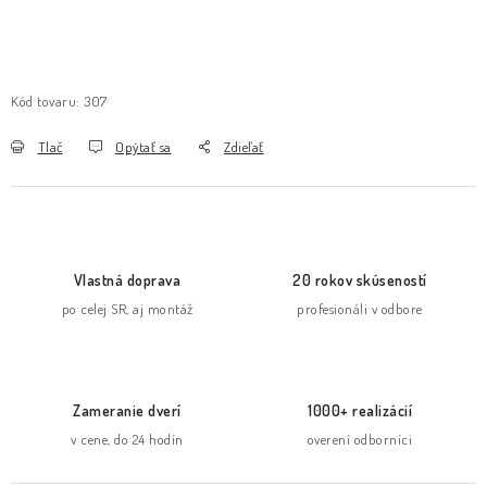
Kód tovaru:
307
Tlač
Opýtať sa
Zdieľať
Vlastná doprava
20 rokov skúseností
po celej SR, aj montáž
profesionáli v odbore
Zameranie dverí
1000+ realizácií
v cene, do 24 hodín
overení odborníci