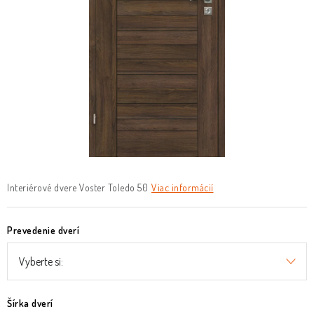
O nás
Služby
Referencie
Kontakt
Moja objednávka
Interiérové dvere Voster Toledo 50
Viac informácií
Prevedenie dverí
Šírka dverí