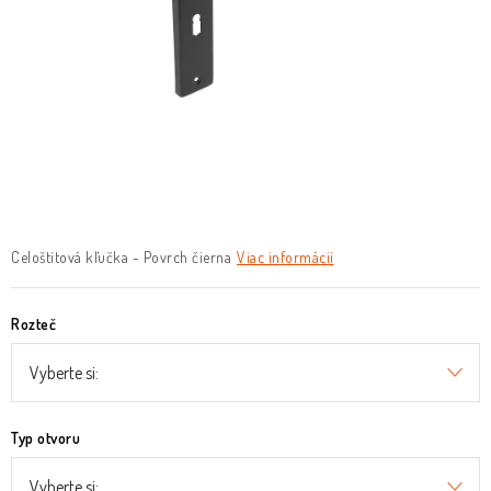
O nás
Služby
Referencie
Kontakt
Moja objednávka
Celoštítová kľučka - Povrch čierna
Viac informácií
Rozteč
Typ otvoru