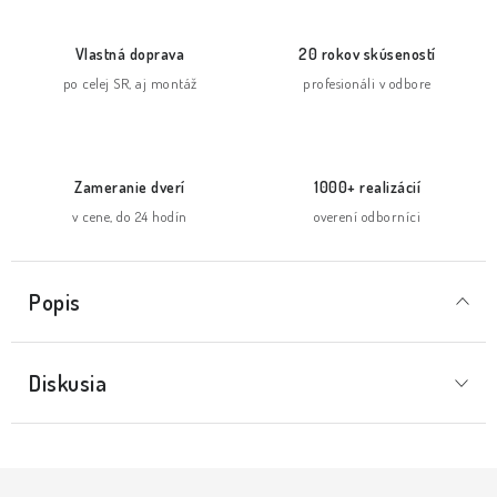
Vlastná doprava
20 rokov skúseností
po celej SR, aj montáž
profesionáli v odbore
Zameranie dverí
1000+ realizácií
v cene, do 24 hodín
overení odborníci
Popis
Diskusia