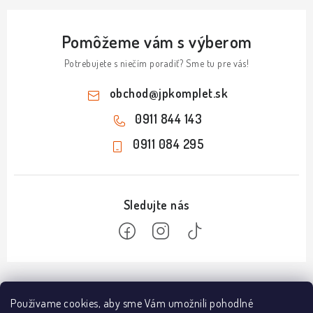
Pomôžeme vám s výberom
Potrebujete s niečím poradiť? Sme tu pre vás!
obchod
@
jpkomplet.sk
0911 844 143
0911 084 295
Z
á
Informácie
Používame cookies, aby sme Vám umožnili pohodlné
p