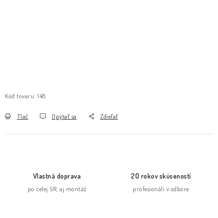
Kód tovaru:
148
Tlač
Opýtať sa
Zdieľať
Vlastná doprava
20 rokov skúseností
po celej SR, aj montáž
profesionáli v odbore