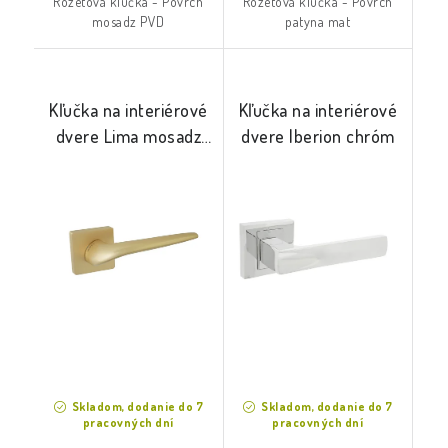
Rozetová kľučka - Povrch
Rozetová kľučka - Povrch
mosadz PVD
patyna mat
Kľučka na interiérové
Kľučka na interiérové
dvere Lima mosadz
dvere Iberion chróm
satina
Skladom, dodanie do 7
Skladom, dodanie do 7
pracovných dní
pracovných dní