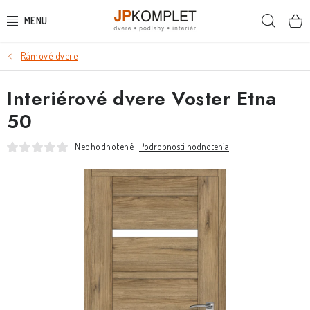
Prejsť
Hľada
na
obsah
Rámové dvere
PODLAHY
Interiérové dvere Voster Etna
DVERE A ZÁRUBNE
50
DVERE
Neohodnotené
Podrobnosti hodnotenia
ZÁRUBNE
POSUVNÉ SYSTÉMY
KĽUČKY A ZÁMKY
OBKLADY A DLAŽBY