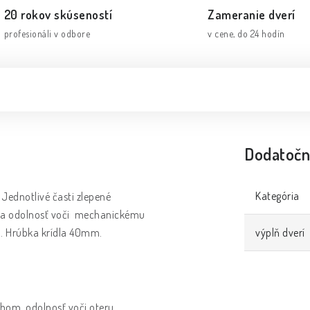
20 rokov skúseností
Zameranie dverí
profesionáli v odbore
v cene, do 24 hodín
Dodatočn
Kategória
Jednotlivé časti zlepené
ť a odolnosť voči mechanickému
m. Hrúbka krídla 40mm.
výplň dverí
chom, odolnosť voči oteru,