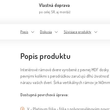
Vlastná doprava
po celej SR, aj montáž
Popis
Diskusia
Súvisiace produkty
Popis produktu
Interiérové rámové dvere vyrobené z pevnej MDF dosky. 
pevnými kolíkmi s perodrážkou zaručujú dlhú životnos
nárazu vašich dverí. Šírka vertikálnych rámov je 140m
Dostupná povrchová úprava:
V - Platinum fólia - fólia s polypropylénovým povr