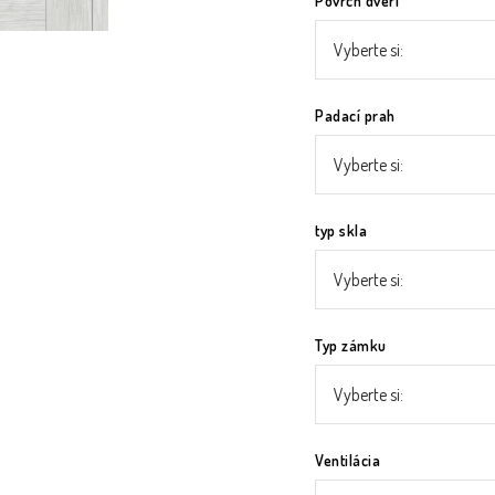
Povrch dverí
Padací prah
typ skla
Typ zámku
Ventilácia