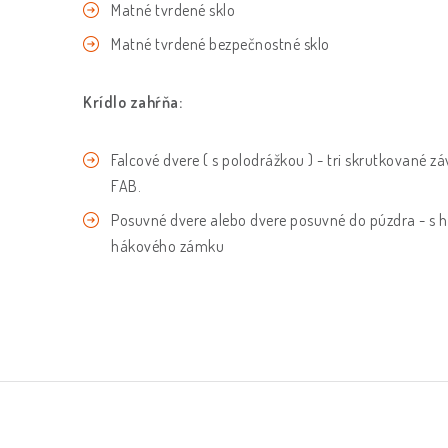
Matné tvrdené sklo
Matné tvrdené bezpečnostné sklo
Krídlo zahŕňa:
Falcové dvere ( s polodrážkou ) -
tri skrutkované zá
FAB.
Posuvné dvere alebo dvere posuvné do púzdra - 
hákového zámku