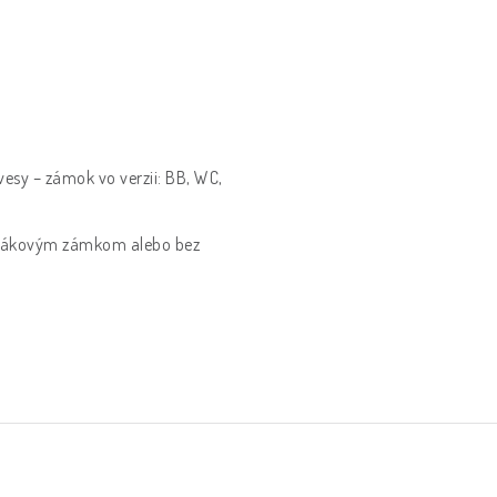
vesy – zámok vo verzii: BB, WC,
s hákovým zámkom alebo bez