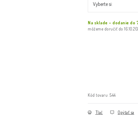
Na sklade – dodanie do 
16.10.2
Kód tovaru:
544
Tlač
Opýtať sa