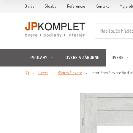
Prejsť
O nás
Služby
Referencie
Kontakt
Moja o
na
obsah
PODLAHY
DVERE A ZÁRUBNE
DVERE
Domov
Dvere
Rámové dvere
Interiérové dvere Voste