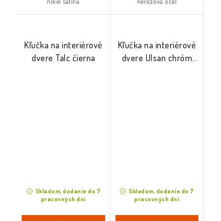
nikel satina
nerezová oceľ
Kľučka na interiérové
Kľučka na interiérové
dvere Talc čierna
dvere Ulsan chróm
mat
Skladom, dodanie do 7
Skladom, dodanie do 7
pracovných dní
pracovných dní