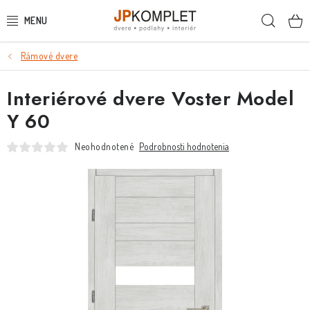
Prejsť
Hľada
na
obsah
Rámové dvere
PODLAHY
Interiérové dvere Voster Model
DVERE A ZÁRUBNE
Y 60
DVERE
Neohodnotené
Podrobnosti hodnotenia
ZÁRUBNE
POSUVNÉ SYSTÉMY
KĽUČKY A ZÁMKY
OBKLADY A DLAŽBY