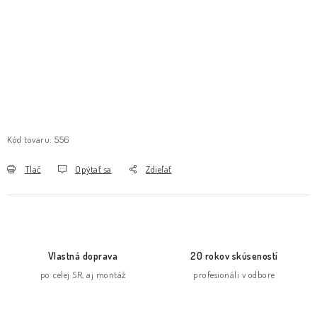
Kód tovaru:
556
Tlač
Opýtať sa
Zdieľať
Vlastná doprava
20 rokov skúseností
po celej SR, aj montáž
profesionáli v odbore