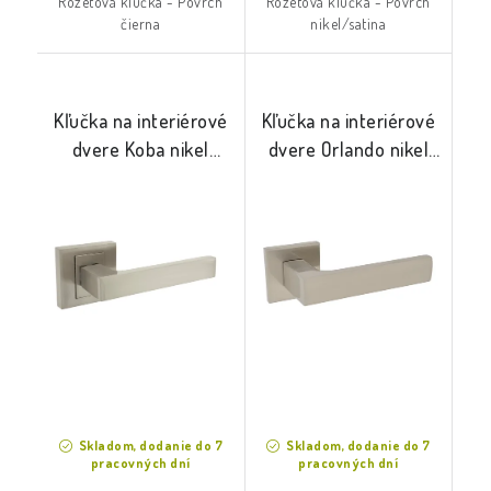
Rozetová kľučka - Povrch
Rozetová kľučka - Povrch
čierna
nikel/satina
Kľučka na interiérové
Kľučka na interiérové
dvere Koba nikel
dvere Orlando nikel
satina
satina
Skladom, dodanie do 7
Skladom, dodanie do 7
pracovných dní
pracovných dní