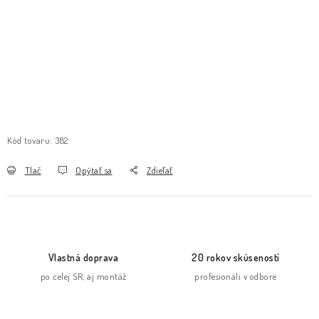
Kód tovaru:
382
Tlač
Opýtať sa
Zdieľať
Vlastná doprava
20 rokov skúseností
po celej SR, aj montáž
profesionáli v odbore