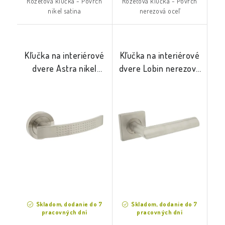
Rozetová kľučka - Povrch
Rozetová kľučka - Povrch
nikel satina
nerezová oceľ
Kľučka na interiérové
Kľučka na interiérové
dvere Astra nikel
dvere Lobin nerezová
satina
oceľ
Skladom, dodanie do 7
Skladom, dodanie do 7
pracovných dní
pracovných dní