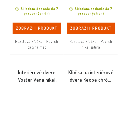
Skladom, dodanie do 7
Skladom, dodanie do 7
pracovných dní
pracovných dní
ZOBRAZIŤ PRODUKT
ZOBRAZIŤ PRODUKT
Rozetová kľučka - Povrch
Rozetová kľučka - Povrch
patyna mat
nikel satina
Interiérové dvere
Kľučka na interiérové
Voster Vena nikel
dvere Keope chróm
satina
mat