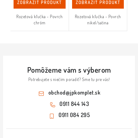
ZOBRAZIŤ PRODUKT
ZOBRAZIŤ PRODUKT
Rozetová kľučka - Povrch
Rozetová kľučka - Povrch
chróm
nikel/satina
Pomôžeme vám s výberom
Potrebujete s niečím poradiť? Sme tu pre vás!
obchod
@
jpkomplet.sk
0911 844 143
0911 084 295