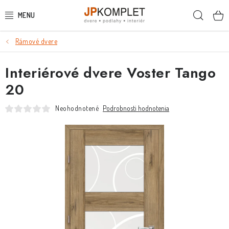
Prejsť
Hľada
na
obsah
Rámové dvere
PODLAHY
Interiérové dvere Voster Tango
DVERE A ZÁRUBNE
20
DVERE
Neohodnotené
Podrobnosti hodnotenia
ZÁRUBNE
POSUVNÉ SYSTÉMY
KĽUČKY A ZÁMKY
OBKLADY A DLAŽBY