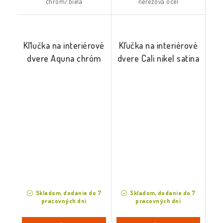
chróm/biela
nerezová oceľ
Kľlučka na interiérové
Kľučka na interiérové
dvere Aquna chróm
dvere Cali nikel satina
Skladom, dodanie do 7
Skladom, dodanie do 7
pracovných dní
pracovných dní